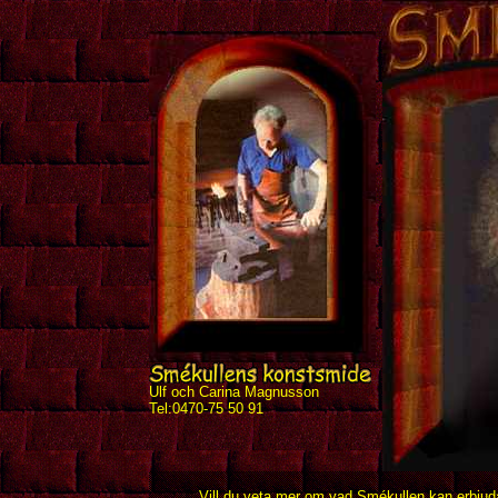
Ulf och Carina Magnusson
Tel:0470-75 50 91
Vill du veta mer om vad Smékullen kan erbjuda